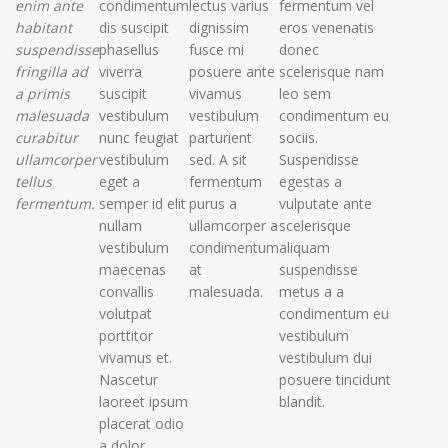
enim ante
condimentum
lectus varius
fermentum vel
habitant
dis suscipit
dignissim
eros venenatis
suspendisse
phasellus
fusce mi
donec
fringilla ad
viverra
posuere ante
scelerisque nam
a primis
suscipit
vivamus
leo sem
malesuada
vestibulum
vestibulum
condimentum eu
curabitur
nunc feugiat
parturient
sociis.
ullamcorper
vestibulum
sed. A sit
Suspendisse
tellus
eget a
fermentum
egestas a
fermentum.
semper id elit
purus a
vulputate ante
nullam
ullamcorper a
scelerisque
vestibulum
condimentum
aliquam
maecenas
at
suspendisse
convallis
malesuada.
metus a a
volutpat
condimentum eu
porttitor
vestibulum
vivamus et.
vestibulum dui
Nascetur
posuere tincidunt
laoreet ipsum
blandit.
placerat odio
a dolor