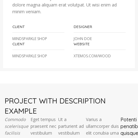
dolore magna aliquam erat volutpat. Ut wisi enim ad
minim veniam.
CLIENT
DESIGNER
MINDSPARKLE SHOP
JOHN DOE
CLIENT
WEBSITE
MINDSPARKLE SHOP
XTEMOS.COM/WOOD
PROJECT WITH DESCRIPTION
EXAMPLE
Commodo
Eget tempus
Ut a
Varius a
Potenti
scelerisque
praesent nec
parturient ad
ullamcorper duis
penati
facilisis
vestibulum
vestibulum
elit conubia urna
quisqu